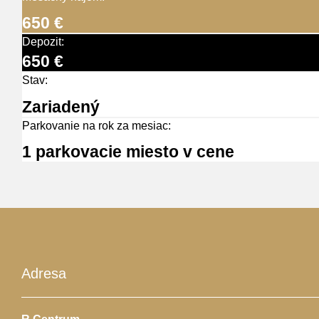
650 €
Depozit:
650 €
Stav:
Zariadený
Parkovanie na rok za mesiac:
1 parkovacie miesto v cene
Adresa