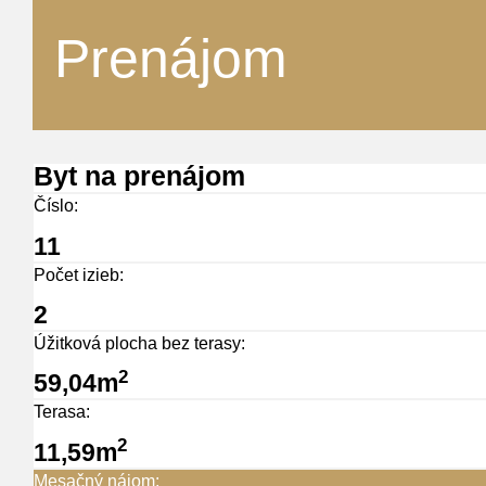
Prenájom
Byt na prenájom
Číslo:
11
Počet izieb:
2
Úžitková plocha bez terasy:
2
59,04m
Terasa:
2
11,59m
Mesačný nájom: